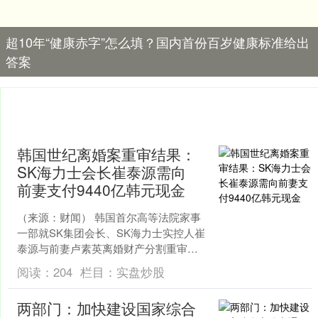
超10年“健康赤字”怎么填？国内首份百岁健康标准给出
答案
韩国世纪离婚案重审结果：
SK海力士会长崔泰源需向
前妻支付9440亿韩元现金
（来源：财闻） 韩国首尔高等法院家事
一部就SK集团会长、SK海力士实控人崔
泰源与前妻卢素英离婚财产分割重审案
件当庭宣判。 配资官方门户 7月24日，
阅读：
204
栏目：
实盘炒股
韩国首尔高等....
两部门：加快建设国家综合