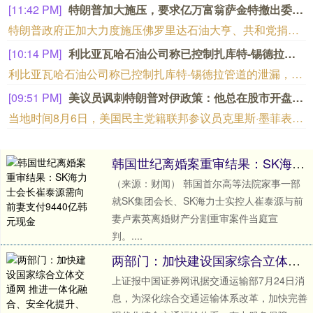
[09:23 PM]
华中最大“双膜”工艺应急水厂通水
据“三峡小微”公众号消息，8月8日，由三峡集团所属长江环保集团、武汉市水务集团等共同投资建设的华中地区规模最大的“双膜”工艺应急水厂——武汉梁子湖应急水厂并网通水，标志着武汉市江南区域正式构建起“一江一湖”双水源互为备援、灵活调度的供水新格局，为片区660万市民用水安全提供坚实保障。
[08:43 PM]
纽约原油暗盘突破77美元，日内涨超0.5%。
纽约原油暗盘突破77美元，日内涨超0.5%。
[08:34 PM]
飞天茅台自营门店价格再度上调，终端售价已涨至1760元/瓶
有消息称，飞天茅台自营店售价已涨至1753元/瓶，7月底该产品在自营门店刚刚上调至1719元/瓶。有经销商向记者表示，当前飞天茅台终端售价已涨至1760元/瓶。这已经是茅台自营门店今年第二次独立提价。7月底，记者从茅台自营门店处获悉，公司自营体系飞天茅台酒零售价调整为1719元/瓶。值得一提的是，与上一次飞天茅台酒单品提价不同，除飞天茅台之外，五星、经典版马年生肖、精品茅台三款产品售价也有所上调，分别涨至1743元/瓶、1951元/瓶、2410元/瓶。据了解，取消自营体系分销模式后，茅台自营体系由线下自营门店与i茅台构成，销售贵州茅台酒全系产品，分别聚焦B端与C端消费群体。如今，两大渠道执行两个不同售价，形成线上线下“双价格体系”。在业内看来，这一系列举措核心目标在于掌握定价主导权。随着“i茅台”的出现，价格主导权已经从经销商和黄牛手中转移到厂方。公司可以根据实时动态，调节传统渠道发货与i茅台的供货节奏，在挤压灰色炒作空间的同时，为社会渠道保留合理利润。（每日经济新闻）
韩国世纪离婚案重审结果：SK海力士会长崔泰源需向前妻支付9440亿韩元现金
（来源：财闻） 韩国首尔高等法院家事一部
就SK集团会长、SK海力士实控人崔泰源与前
妻卢素英离婚财产分割重审案件当庭宣
判。....
两部门：加快建设国家综合立体交通网 推进一体化融合、安全化提升、数智化升级、绿色化转型
上证报中国证券网讯据交通运输部7月24日消
息，为深化综合交通运输体系改革，加快完善