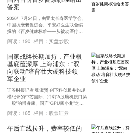
答案
2026年7月24日，由亚太长寿医学学会、
中国抗衰老促进会、平安好医生联合编
撰的《百岁健康标准——从被动医疗到
健康优化范式》白皮书正式发布。在这
阅读：
190
栏目：
实盘炒股
份国内首份聚焦百....
国家战略长期加持，产业根
基底蕴深厚 上海浦东：“双
向联动”培育壮大硬科技领
军企业
证券时报记者 张淑贤 创下科创板并购规
模纪录的中芯国际、冲刺“A股脑机接口第
一股”的博睿康、国产“GPU四小龙”之一
的沐曦股份……一批硬科技企业拥有同
阅读：
185
栏目：
股票证券
一个标签：....
午后直线拉升，费率较低的