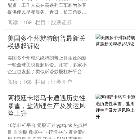
配资，工作人员在高铁列车车厢为旅客
提供便民早餐服务。近日，长三角铁路
在部分高铁车站和早班高铁列车上推出
阅读：
169
栏目：
股票证券
便民早餐。....
美国多个州就特朗普最新关
税提起诉讼
美国多个州就总统特朗普上月生效的新
一轮全球关税提起诉讼。此前，多家小
企业也发起了类似诉讼炒股杠杆平台，
指控这些关税措施违法。 周一向曼哈顿
阅读：
166
栏目：
证券开户
美国国际贸易法院提交的....
阿根廷卡塔马卡遭遇历史性
暴雪，盐湖锂生产及发运风
险上升
10倍杠杆平台 元股证券:ygzq.hk 热点栏
目 自选股 数据中心 行情中心 资金流向
模拟交易 客户端 来源：SMM 重庆股票