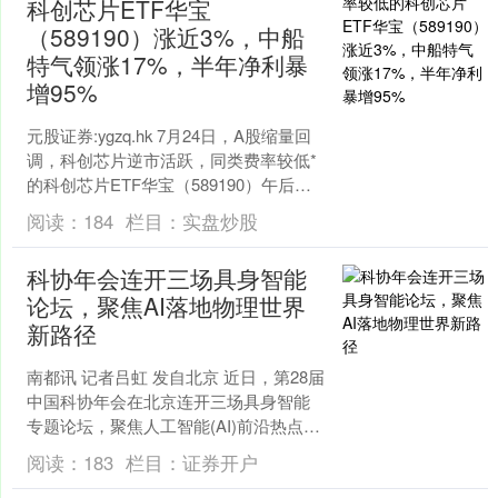
科创芯片ETF华宝
（589190）涨近3%，中船
特气领涨17%，半年净利暴
增95%
元股证券:ygzq.hk 7月24日，A股缩量回
调，科创芯片逆市活跃，同类费率较低*
的科创芯片ETF华宝（589190）午后直
线拉升配资官方开户，场内价格一度
阅读：
184
栏目：
实盘炒股
涨....
科协年会连开三场具身智能
论坛，聚焦AI落地物理世界
新路径
南都讯 记者吕虹 发自北京 近日，第28届
中国科协年会在北京连开三场具身智能
专题论坛，聚焦人工智能(AI)前沿热点议
题，引发广泛关注。 记者注意到，三场
阅读：
183
栏目：
证券开户
论坛的议....