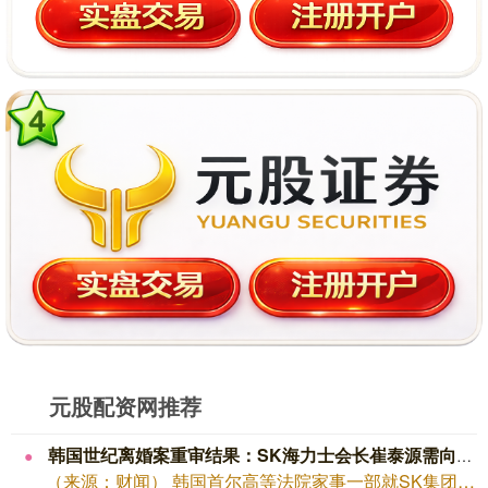
元股配资网推荐
韩国世纪离婚案重审结果：SK海力士会长崔泰源需向前妻支付9440亿韩元现金
（来源：财闻） 韩国首尔高等法院家事一部就SK集团会长、SK海力士实控人崔泰源与...