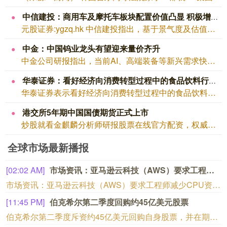
中信建投：商用车及摩托车板块配置价值凸显 积极增配机器人及智驾底部α标的
元股证券:ygzq.hk 中信建投指出，基于景气度及估值、成长空间这两条投资脉络...
中金：中国钨业龙头有望迎来量价齐升
中金公司研报指出，当前AI、高端装备等新兴需求快速增长，中国钨产业链下游、中游等...
华泰证券：看好经济向消费转型过程中的食品饮料行业表现
华泰证券表示看好经济向消费转型过程中的食品饮料行业表现杠杆股票配资开户，当前阶段...
港交所5年期中国国债期货正式上市
炒股就看金麒麟分析师研报股票在线官方配资，权威，专业，及时，全面，助您挖掘潜力主...
全球市场最新播报
[09:28 PM]
明日运营开始起，上海地铁全网络地面高架区段限速运行
申通地铁集团介绍，受今年第13号台风“白海豚”影响，为确保轨道交通运营安全，上海地铁实施运营调整：8月9日运营开始起，3号线、浦江线全线限速运行；1号线、2号线、4号线、5号线、6号线、7号线、8号线、9号线、10号线、11号线、16号线、17号线、市域机场线地面、高架区段限速运行，同时，16号线取消大站车，列车站站停靠。全网络其他线路区段正常运行。上海地铁将密切关注台风路径变化，根据风速、雨量和对运营影响程度等实际情况，动态调整列车开行方案，遇紧急情况或将采取停运措施，保障乘客安全出行。请市民乘客留意官方发布的运营信息。（上海发布）
[09:26 PM]
多家上市公司宣布收到美国关税退税
上市公司公告显示，自7月以来，多家公司宣布已经收到美国关税退税。根据美国最高法院今年2月裁定，《国际紧急经济权力法》不授权总统征收大规模关税。美国国际贸易法院随后下令海关办理相关退款。海关与边境保护局4月20日启动第一阶段退款工作，首批退款于5月11日前后发放。美国海关与边境保护局官员本月4日披露的信息显示，截至7月底，该部门已处理完毕约1000亿美元关税的退款流程并把相关信息提供给财政部用于付款。（中新社）