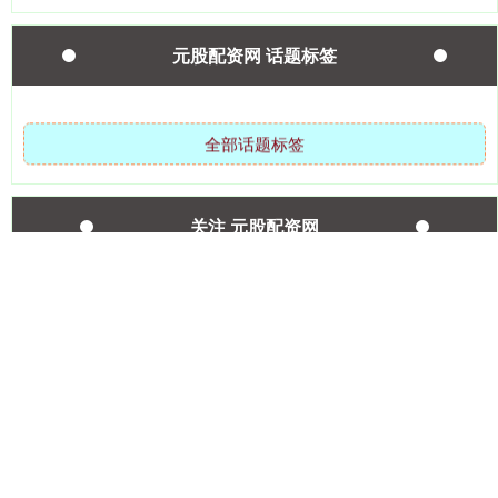
元股配资网 话题标签
全部话题标签
关注 元股配资网
国债指数
229.69
+0.10
+0.04%
期指IC0
7877.80
+164.40
+2.13%