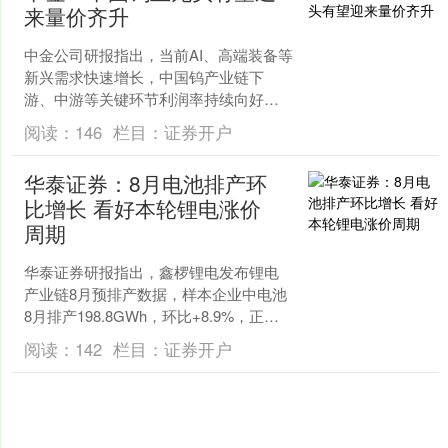
来量价齐升
中金公司研报指出，当前AI、高端装备等
新兴需求快速增长，中国钨产业链下
游、中游等关键环节利润率持续向好。
国内钨价在7月下跌企稳后再次出现涨价
阅读：
146
栏目：
证券开户
迹象，海外溢价率也已....
华泰证券：8月电池排产环
比增长 看好本轮锂电涨价
周期
上证综指
3940.04
+39.68
+1.02%
华泰证券研报指出，鑫椤锂电发布锂电
产业链8月预排产数据，样本企业中电池
8月排产198.8GWh，环比+8.9%，正极
合计24.4万吨，环比+3.5%，负极21.....
阅读：
142
栏目：
证券开户