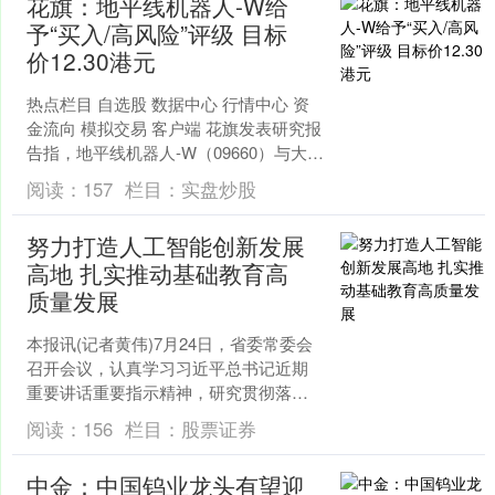
花旗：地平线机器人-W给
予“买入/高风险”评级 目标
价12.30港元
热点栏目 自选股 数据中心 行情中心 资
金流向 模拟交易 客户端 花旗发表研究报
告指，地平线机器人-W（09660）与大众
汽车透过酷睿程（CARIZON）深化战....
阅读：
157
栏目：
实盘炒股
努力打造人工智能创新发展
高地 扎实推动基础教育高
质量发展
本报讯(记者黄伟)7月24日，省委常委会
召开会议，认真学习习近平总书记近期
重要讲话重要指示精神，研究贯彻落实
举措。省委书记信长星主持会议并讲
阅读：
156
栏目：
股票证券
话。 场内股票配资 ....
中金：中国钨业龙头有望迎